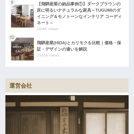
9
【飛騨産業の納品事例①】ダークブラウンの
床に明るいナチュラルな家具～TUGUMIのダ
イニング＆モノトーンなインテリア コーディ
ネート～
26144 views
10
飛騨産業(HIDA)とカリモクを比較｜価格・保
証・デザインの違いを解説
25656 views
運営会社