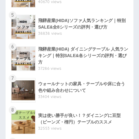
40670 views
5
飛騨産業(HIDA)ソファ人気ランキング｜特別
SALE&全8シリーズの評判・選び方
38838 views
6
飛騨産業(HIDA) ダイニングテーブル 人気ラン
キング｜特別SALE&各シリーズの評判・選び
方
37286 views
7
ウォールナットの家具・テーブルや床に合う
色や組み合わせについて
33404 views
8
実は使い勝手が良い！？ダイニングに豆型
（ビーンズ・楕円）テーブルのススメ
32553 views