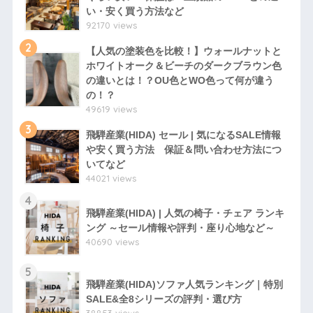
い・安く買う方法など
92170 views
2
【人気の塗装色を比較！】ウォールナットと
ホワイトオーク＆ビーチのダークブラウン色
の違いとは！？OU色とWO色って何が違う
の！？
49619 views
3
飛騨産業(HIDA) セール | 気になるSALE情報
や安く買う方法 保証＆問い合わせ方法につ
いてなど
44021 views
4
飛騨産業(HIDA) | 人気の椅子・チェア ランキ
ング ～セール情報や評判・座り心地など～
40690 views
5
飛騨産業(HIDA)ソファ人気ランキング｜特別
SALE&全8シリーズの評判・選び方
38853 views