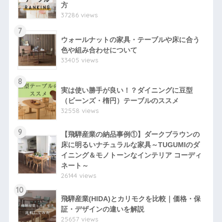
方
37286 views
7
ウォールナットの家具・テーブルや床に合う
色や組み合わせについて
33405 views
8
実は使い勝手が良い！？ダイニングに豆型
（ビーンズ・楕円）テーブルのススメ
32558 views
9
【飛騨産業の納品事例①】ダークブラウンの
床に明るいナチュラルな家具～TUGUMIのダ
イニング＆モノトーンなインテリア コーディ
ネート～
26144 views
10
飛騨産業(HIDA)とカリモクを比較｜価格・保
証・デザインの違いを解説
25657 views