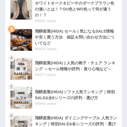
ホワイトオーク＆ビーチのダークブラウン色
の違いとは！？OU色とWO色って何が違う
の！？
49602 views
3
飛騨産業(HIDA) セール | 気になるSALE情報
や安く買う方法 保証＆問い合わせ方法につ
いてなど
44000 views
4
飛騨産業(HIDA) | 人気の椅子・チェア ランキ
ング ～セール情報や評判・座り心地など～
40671 views
5
飛騨産業(HIDA)ソファ人気ランキング｜特別
SALE&全8シリーズの評判・選び方
38840 views
6
飛騨産業(HIDA) ダイニングテーブル 人気ラン
キング｜特別SALE&各シリーズの評判・選び