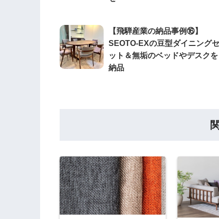
【飛騨産業の納品事例⑯】
SEOTO-EXの豆型ダイニング
ット＆無垢のベッドやデスクを
納品