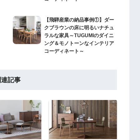
【飛騨産業の納品事例①】ダー
セ
クブラウンの床に明るいナチュ
ラルな家具～TUGUMIのダイニ
ング＆モノトーンなインテリア
コーディネート～
関連記事