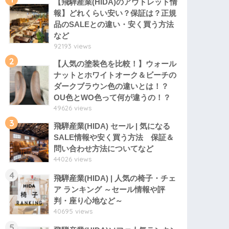
【飛騨産業(HIDA)のアウトレット情
報】どれくらい安い？保証は？正規
品のSALEとの違い・安く買う方法
など
92193 views
2
【人気の塗装色を比較！】ウォール
ナットとホワイトオーク＆ビーチの
ダークブラウン色の違いとは！？
OU色とWO色って何が違うの！？
49626 views
3
飛騨産業(HIDA) セール | 気になる
SALE情報や安く買う方法 保証＆
問い合わせ方法についてなど
44026 views
4
飛騨産業(HIDA) | 人気の椅子・チェ
ア ランキング ～セール情報や評
判・座り心地など～
40695 views
5