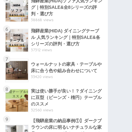
飛騨産業(HIDA)ソファ人気ランキン
グ｜特別SALE&全8シリーズの評
判・選び方
38868 views
6
飛騨産業(HIDA) ダイニングテーブ
ル 人気ランキング｜特別SALE&各
シリーズの評判・選び方
37312 views
7
ウォールナットの家具・テーブルや
床に合う色や組み合わせについて
33420 views
8
実は使い勝手が良い！？ダイニング
に豆型（ビーンズ・楕円）テーブル
のススメ
32560 views
9
【飛騨産業の納品事例①】ダークブ
ラウンの床に明るいナチュラルな家