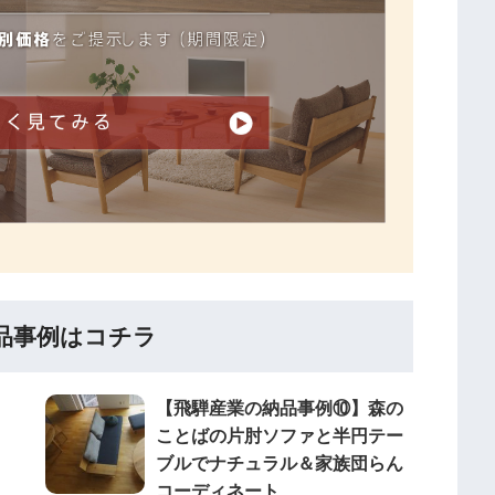
品事例はコチラ
【飛騨産業の納品事例⑩】森の
ことばの片肘ソファと半円テー
ブルでナチュラル＆家族団らん
コーディネート