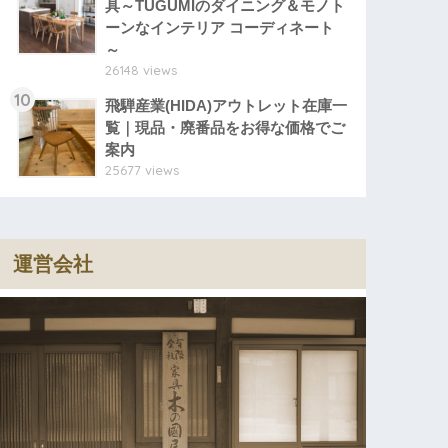
具～TUGUMIのダイニング＆モノト
ーンなインテリア コーディネート
～
26148 views
10
飛騨産業(HIDA)アウトレット在庫一
覧｜現品・廃番品をお得な価格でご
案内
25677 views
運営会社