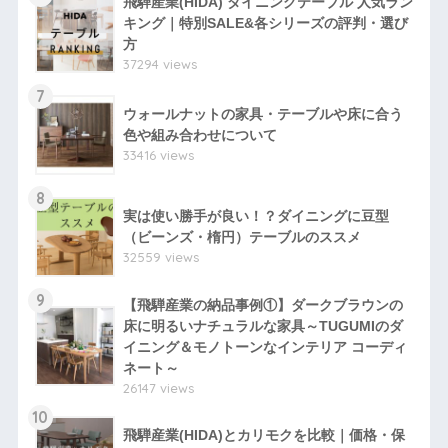
飛騨産業(HIDA) ダイニングテーブル 人気ラン
キング｜特別SALE&各シリーズの評判・選び
方
37294 views
7
ウォールナットの家具・テーブルや床に合う
色や組み合わせについて
33416 views
8
実は使い勝手が良い！？ダイニングに豆型
（ビーンズ・楕円）テーブルのススメ
32559 views
9
【飛騨産業の納品事例①】ダークブラウンの
床に明るいナチュラルな家具～TUGUMIのダ
イニング＆モノトーンなインテリア コーディ
ネート～
26147 views
10
飛騨産業(HIDA)とカリモクを比較｜価格・保