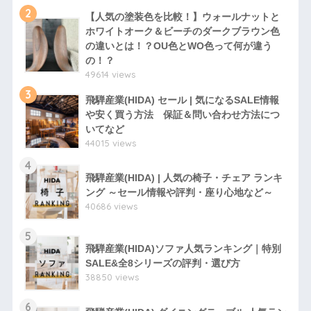
2
【人気の塗装色を比較！】ウォールナットと
ホワイトオーク＆ビーチのダークブラウン色
の違いとは！？OU色とWO色って何が違う
の！？
49614 views
3
飛騨産業(HIDA) セール | 気になるSALE情報
や安く買う方法 保証＆問い合わせ方法につ
いてなど
44015 views
4
飛騨産業(HIDA) | 人気の椅子・チェア ランキ
ング ～セール情報や評判・座り心地など～
40686 views
5
飛騨産業(HIDA)ソファ人気ランキング｜特別
SALE&全8シリーズの評判・選び方
38850 views
6