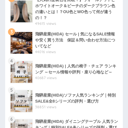
ホワイトオーク＆ビーチのダークブラウン色
の違いとは！？OU色とWO色って何が違う
の！？
49615 views
3
飛騨産業(HIDA) セール | 気になるSALE情報
や安く買う方法 保証＆問い合わせ方法につ
いてなど
44016 views
4
飛騨産業(HIDA) | 人気の椅子・チェア ランキ
ング ～セール情報や評判・座り心地など～
40687 views
5
飛騨産業(HIDA)ソファ人気ランキング｜特別
SALE&全8シリーズの評判・選び方
38851 views
6
飛騨産業(HIDA) ダイニングテーブル 人気ラン
キング｜特別SALE&各シリーズの評判・選び