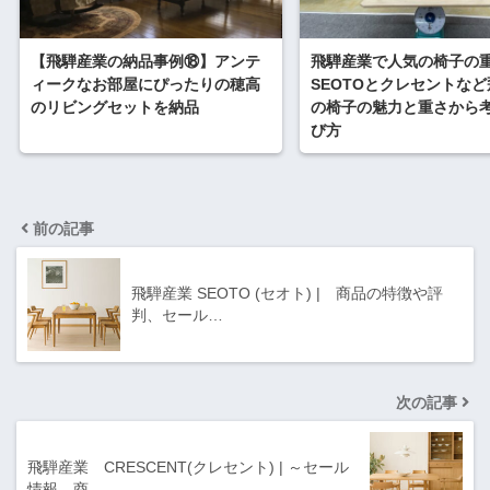
【飛騨産業の納品事例⑱】アンテ
飛騨産業で人気の椅子の
ィークなお部屋にぴったりの穂高
SEOTOとクレセントな
のリビングセットを納品
の椅子の魅力と重さから
び方
前の記事
飛騨産業 SEOTO (セオト) | 商品の特徴や評
判、セール…
次の記事
飛騨産業 CRESCENT(クレセント) | ～セール
情報、商…