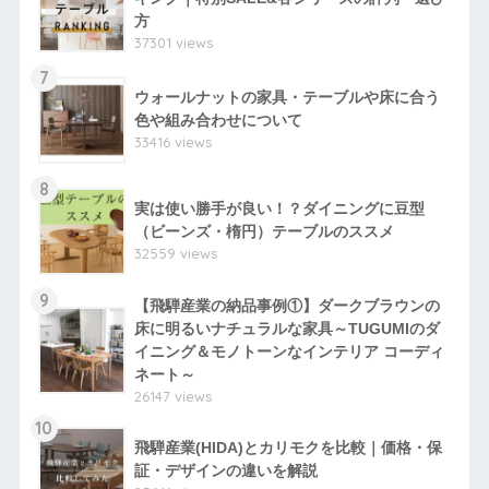
方
37301 views
7
ウォールナットの家具・テーブルや床に合う
色や組み合わせについて
33416 views
8
実は使い勝手が良い！？ダイニングに豆型
（ビーンズ・楕円）テーブルのススメ
32559 views
9
【飛騨産業の納品事例①】ダークブラウンの
床に明るいナチュラルな家具～TUGUMIのダ
イニング＆モノトーンなインテリア コーディ
ネート～
26147 views
10
飛騨産業(HIDA)とカリモクを比較｜価格・保
証・デザインの違いを解説