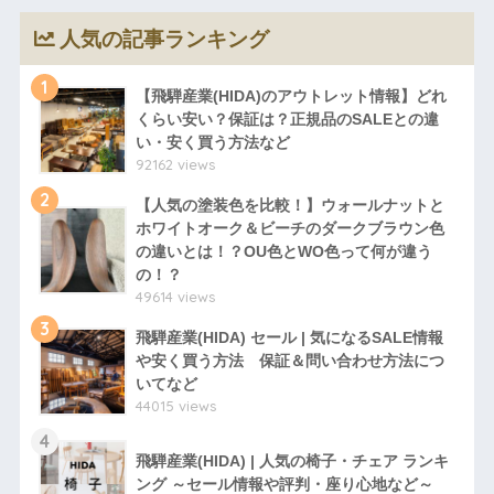
人気の記事ランキング
1
【飛騨産業(HIDA)のアウトレット情報】どれ
くらい安い？保証は？正規品のSALEとの違
い・安く買う方法など
92162 views
2
【人気の塗装色を比較！】ウォールナットと
ホワイトオーク＆ビーチのダークブラウン色
の違いとは！？OU色とWO色って何が違う
の！？
49614 views
3
飛騨産業(HIDA) セール | 気になるSALE情報
や安く買う方法 保証＆問い合わせ方法につ
いてなど
44015 views
4
飛騨産業(HIDA) | 人気の椅子・チェア ランキ
ング ～セール情報や評判・座り心地など～