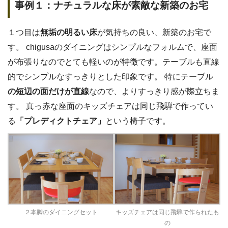
事例１：ナチュラルな床が素敵な新築のお宅
１つ目は
無垢の明るい床
が気持ちの良い、新築のお宅で
す。 chigusaのダイニングはシンプルなフォルムで、座面
が布張りなのでとても軽いのが特徴です。テーブルも直線
的でシンプルなすっきりとした印象です。 特にテーブル
の短辺の面だけが直線
なので、よりすっきり感が際立ちま
す。 真っ赤な座面のキッズチェアは同じ飛騨で作ってい
る
「プレディクトチェア」
という椅子です。
２本脚のダイニングセット
キッズチェアは同じ飛騨で作られたも
の