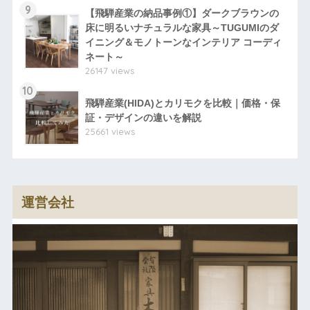
9
【飛騨産業の納品事例①】ダークブラウンの
床に明るいナチュラルな家具～TUGUMIのダ
イニング＆モノトーンなインテリア コーディ
ネート～
26147 views
10
飛騨産業(HIDA)とカリモクを比較｜価格・保
証・デザインの違いを解説
25661 views
運営会社