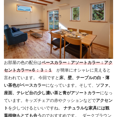
お部屋の色の配分は
ベースカラー：アソートカラー：アク
セントカラー=６：３：１
が簡単にオシャレに見えると
言われています。 今回ですと
床、壁、テーブルの白・薄
い茶色がベースカラー
になっています。そして、
ソファ、
座面、テレビ台の少し濃い茶と青がアソートカラー
になっ
ています。キッズチェアの赤やクッションなどで
アクセン
ト
を少しつけるといいですね。
ナチュラルな家具には観
葉植物もとても合う
のでおすすめです。 ダークブラウン