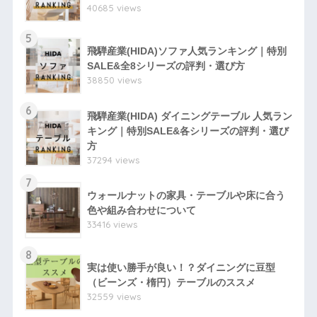
40685 views
5
飛騨産業(HIDA)ソファ人気ランキング｜特別
SALE&全8シリーズの評判・選び方
38850 views
6
飛騨産業(HIDA) ダイニングテーブル 人気ラン
キング｜特別SALE&各シリーズの評判・選び
方
37294 views
7
ウォールナットの家具・テーブルや床に合う
色や組み合わせについて
33416 views
8
実は使い勝手が良い！？ダイニングに豆型
（ビーンズ・楕円）テーブルのススメ
32559 views