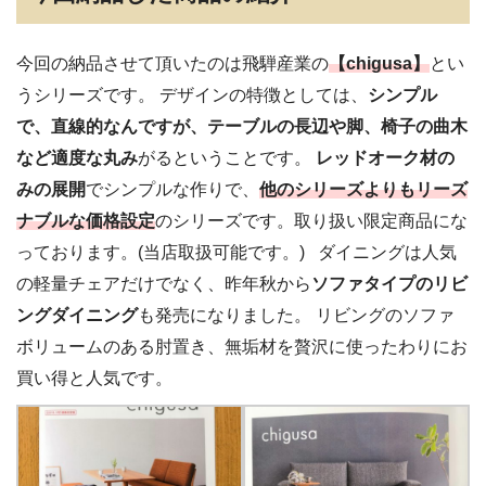
今回の納品させて頂いたのは飛騨産業の
【chigusa】
とい
うシリーズです。 デザインの特徴としては、
シンプル
で、直線的なんですが、テーブルの長辺や脚、椅子の曲木
など適度な丸み
がるということです。
レッドオーク材の
みの展開
でシンプルな作りで、
他のシリーズよりもリーズ
ナブルな価格設定
のシリーズです。取り扱い限定商品にな
っております。(当店取扱可能です。) ダイニングは人気
の軽量チェアだけでなく、昨年秋から
ソファタイプのリビ
ングダイニング
も発売になりました。 リビングのソファ
ボリュームのある肘置き、無垢材を贅沢に使ったわりにお
買い得と人気です。