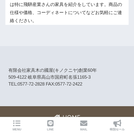
は特に飛騨産業さんの家具を紹介をしています。商品の
仕様や価格、コーディネートについてなどお気軽にご連
絡ください。
有限会社家具木の國屋(キノクニヤ)創業60年
509-4122 岐阜県高山市国府町名張1165-3
TEL:0577-72-2828 FAX:0577-72-2422
HOME
ニュース・コラム
ブランド（シリーズ）紹介
MENU
LINE
MAIL
特別セール