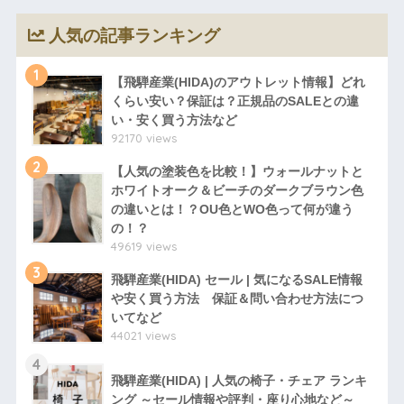
人気の記事ランキング
1
【飛騨産業(HIDA)のアウトレット情報】どれ
くらい安い？保証は？正規品のSALEとの違
い・安く買う方法など
92170 views
2
【人気の塗装色を比較！】ウォールナットと
ホワイトオーク＆ビーチのダークブラウン色
の違いとは！？OU色とWO色って何が違う
の！？
49619 views
3
飛騨産業(HIDA) セール | 気になるSALE情報
や安く買う方法 保証＆問い合わせ方法につ
いてなど
44021 views
4
飛騨産業(HIDA) | 人気の椅子・チェア ランキ
ング ～セール情報や評判・座り心地など～