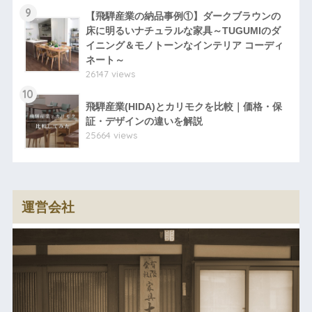
9
【飛騨産業の納品事例①】ダークブラウンの
床に明るいナチュラルな家具～TUGUMIのダ
イニング＆モノトーンなインテリア コーディ
ネート～
26147 views
10
飛騨産業(HIDA)とカリモクを比較｜価格・保
証・デザインの違いを解説
25664 views
運営会社