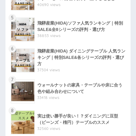
40690 views
5
飛騨産業(HIDA)ソファ人気ランキング｜特別
SALE&全8シリーズの評判・選び方
38853 views
6
飛騨産業(HIDA) ダイニングテーブル 人気ラン
キング｜特別SALE&各シリーズの評判・選び
方
37304 views
7
ウォールナットの家具・テーブルや床に合う
色や組み合わせについて
33418 views
8
実は使い勝手が良い！？ダイニングに豆型
（ビーンズ・楕円）テーブルのススメ
32560 views