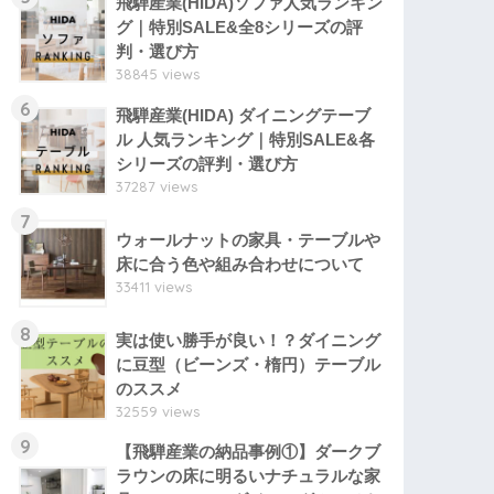
飛騨産業(HIDA)ソファ人気ランキン
グ｜特別SALE&全8シリーズの評
判・選び方
38845 views
6
飛騨産業(HIDA) ダイニングテーブ
ル 人気ランキング｜特別SALE&各
シリーズの評判・選び方
37287 views
7
ウォールナットの家具・テーブルや
床に合う色や組み合わせについて
33411 views
8
実は使い勝手が良い！？ダイニング
に豆型（ビーンズ・楕円）テーブル
のススメ
32559 views
9
【飛騨産業の納品事例①】ダークブ
ラウンの床に明るいナチュラルな家