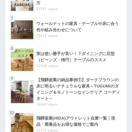
方
37337 views
7
ウォールナットの家具・テーブルや床に合う
色や組み合わせについて
33433 views
8
実は使い勝手が良い！？ダイニングに豆型
（ビーンズ・楕円）テーブルのススメ
32563 views
9
【飛騨産業の納品事例①】ダークブラウンの
床に明るいナチュラルな家具～TUGUMIのダ
イニング＆モノトーンなインテリア コーディ
ネート～
26149 views
10
飛騨産業(HIDA)アウトレット在庫一覧｜現
品・廃番品をお得な価格でご案内
25713 views