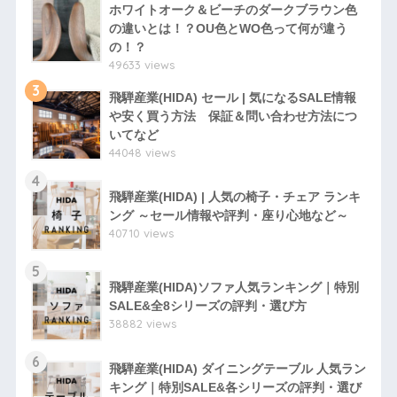
ホワイトオーク＆ビーチのダークブラウン色
の違いとは！？OU色とWO色って何が違う
の！？
49633 views
3
飛騨産業(HIDA) セール | 気になるSALE情報
や安く買う方法 保証＆問い合わせ方法につ
いてなど
44048 views
4
飛騨産業(HIDA) | 人気の椅子・チェア ランキ
ング ～セール情報や評判・座り心地など～
40710 views
5
飛騨産業(HIDA)ソファ人気ランキング｜特別
SALE&全8シリーズの評判・選び方
38882 views
6
飛騨産業(HIDA) ダイニングテーブル 人気ラン
キング｜特別SALE&各シリーズの評判・選び