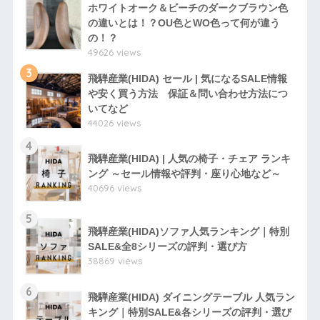
ホワイトオーク＆ビーチのダークブラウン色
の違いとは！？OU色とWO色って何が違う
の！？
49626 views
3
飛騨産業(HIDA) セール | 気になるSALE情報
や安く買う方法 保証＆問い合わせ方法につ
いてなど
44026 views
4
飛騨産業(HIDA) | 人気の椅子・チェア ランキ
ング ～セール情報や評判・座り心地など～
40696 views
5
飛騨産業(HIDA)ソファ人気ランキング｜特別
SALE&全8シリーズの評判・選び方
38869 views
6
飛騨産業(HIDA) ダイニングテーブル 人気ラン
キング｜特別SALE&各シリーズの評判・選び