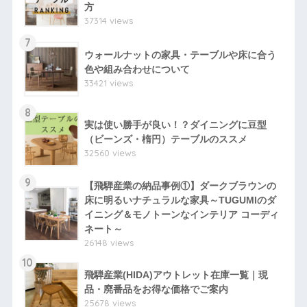
方
37314 views
7
ウォールナットの家具・テーブルや床に合う
色や組み合わせについて
33421 views
8
実は使い勝手が良い！？ダイニングに豆型
（ビーンズ・楕円）テーブルのススメ
32560 views
9
【飛騨産業の納品事例①】ダークブラウンの
床に明るいナチュラルな家具～TUGUMIのダ
イニング＆モノトーンなインテリア コーディ
ネート～
26148 views
10
飛騨産業(HIDA)アウトレット在庫一覧｜現
品・廃番品をお得な価格でご案内
25678 views